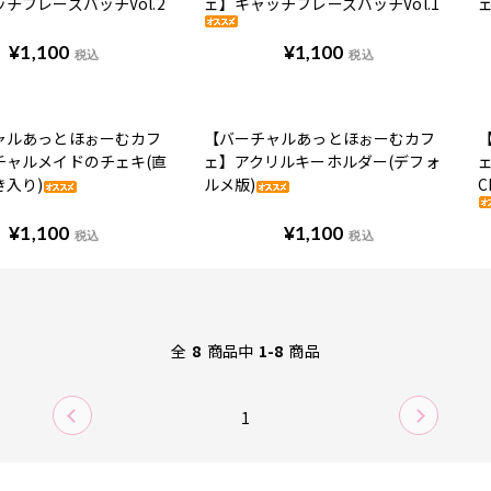
チフレーズバッチVol.2
ェ】キャッチフレーズバッチVol.1
¥
1,100
¥
1,100
税込
税込
ャルあっとほぉーむカフ
【バーチャルあっとほぉーむカフ
チャルメイドのチェキ(直
ェ】アクリルキーホルダー(デフォ
ェ
き入り)
ルメ版)
C
¥
1,100
¥
1,100
税込
税込
全
8
商品中
1-8
商品
1