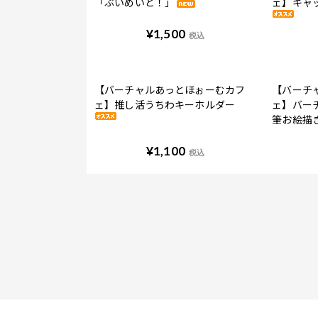
「ぶいめいど！」
ェ】キャッ
¥
1,500
税込
【バーチャルあっとほぉーむカフ
【バーチ
ェ】推し活うちわキーホルダー
ェ】バー
筆お絵描
¥
1,100
税込