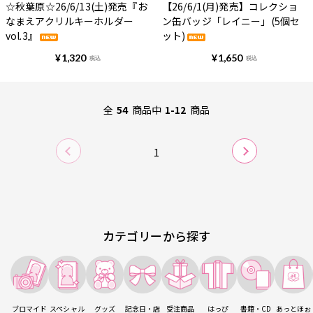
☆秋葉原☆26/6/13(土)発売『お
【26/6/1(月)発売】コレクショ
なまえアクリルキーホルダー
ン缶バッジ「レイニー」(5個セ
vol.3』
ット)
¥
1,320
¥
1,650
税込
税込
全
54
商品中
1-12
商品
1
カテゴリーから探す
ブロマイド
スペシャル
グッズ
記念日・店
受注商品
はっぴ
書籍・CD
あっとほぉ