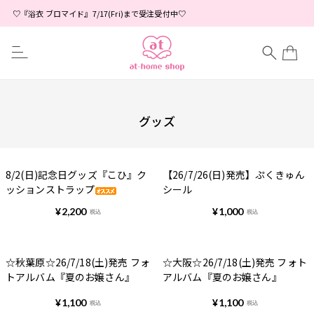
♡『浴衣 ブロマイド』7/17(Fri)まで受注受付中♡
グッズ
8/2(日)記念日グッズ『こひ』ク
【26/7/26(日)発売】ぷくきゅん
ッションストラップ
シール
¥
2,200
¥
1,000
税込
税込
☆秋葉原☆26/7/18(土)発売 フォ
☆大阪☆26/7/18(土)発売 フォト
トアルバム『夏のお嬢さん』
アルバム『夏のお嬢さん』
¥
1,100
¥
1,100
税込
税込