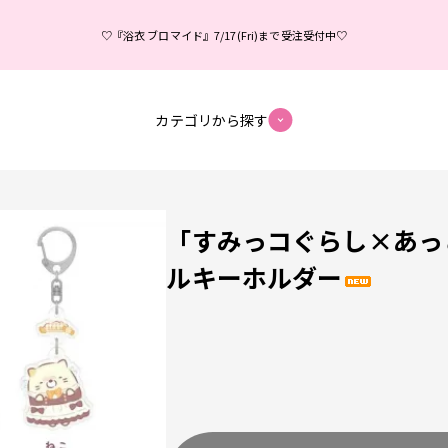
♡『浴衣 ブロマイド』7/17(Fri)まで受注受付中♡
カテゴリから探す
「すみっコぐらし×あっ
ルキーホルダー